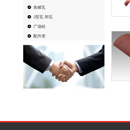
鱼鳞瓦
J型瓦 和瓦
广场砖
配件类