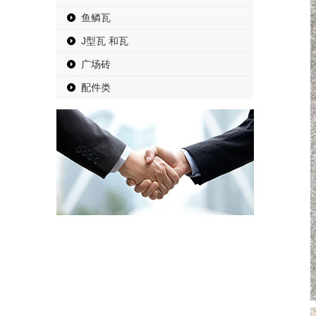
鱼鳞瓦
J型瓦 和瓦
广场砖
配件类