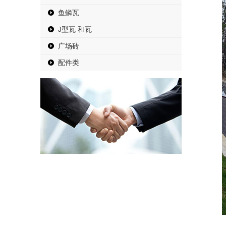
鱼鳞瓦
J型瓦 和瓦
广场砖
配件类